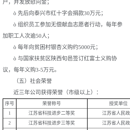
户，并发放慰问金；
ò
先后向泰兴市红十字会捐款
30万元；
ò
组织员工参加无偿献血志愿者行动，每年参
加职工人次逾
50人；
ò
每年向贫困村银杏义购约
5000元；
ò
与国家扶贫区陕西旬邑签订红富士义购协
议，每年义购
3-5万元。
（五）社会荣誉
近三年公司获得荣誉（市级以上）：
序号
荣誉称号
授奖单位
1
江苏省科技进步二等奖
江苏省人民政
2
江苏省科技进步三等奖
江苏省人民政